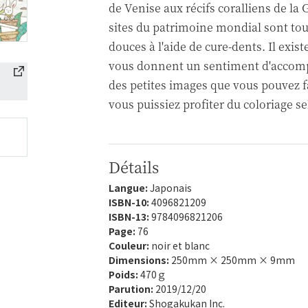
de Venise aux récifs coralliens de la 
sites du patrimoine mondial sont tou
douces à l'aide de cure-dents. Il exis
vous donnent un sentiment d'accompl
des petites images que vous pouvez 
vous puissiez profiter du coloriage s
Détails
Langue:
Japonais
ISBN-10:
4096821209
ISBN-13:
9784096821206
Page:
76
Couleur:
noir et blanc
Dimensions:
250mm × 250mm × 9mm
Poids:
470ｇ
Parution:
2019/12/20
Editeur:
Shogakukan Inc.