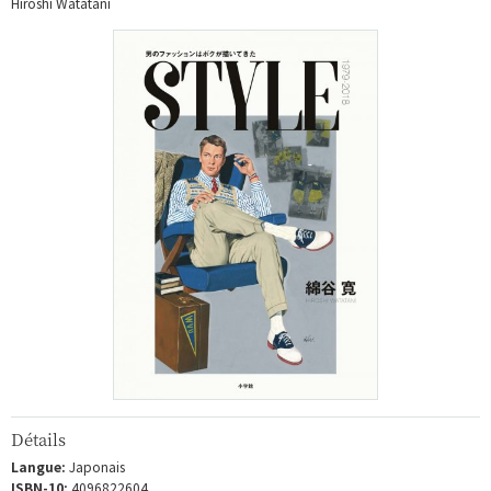
Hiroshi Watatani
Détails
Langue:
Japonais
ISBN-10:
4096822604