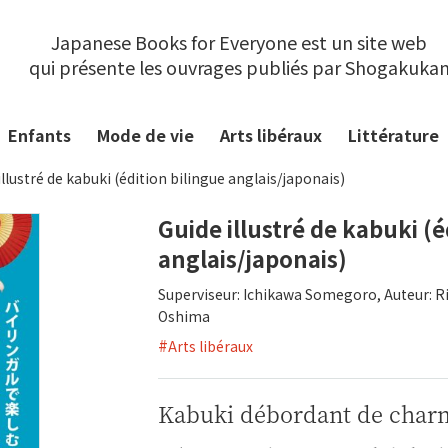
Japanese Books for Everyone est un site web
qui présente les ouvrages publiés par Shogakuka
Enfants
Mode de vie
Arts libéraux
Littérature
illustré de kabuki (édition bilingue anglais/japonais)
Guide illustré de kabuki (é
anglais/japonais)
Superviseur: Ichikawa Somegoro, Auteur: R
Oshima
#
Arts libéraux
Kabuki débordant de charm