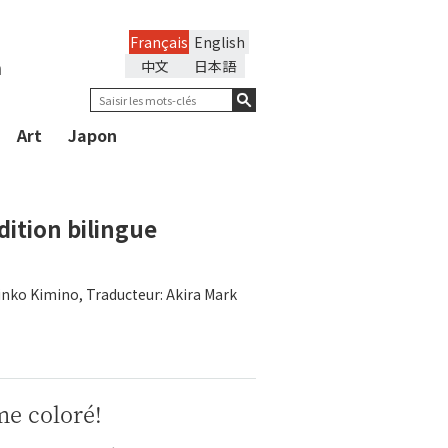
Français
English
n
中文
日本語
Art
Japon
dition bilingue
inko Kimino, Traducteur: Akira Mark
e coloré!