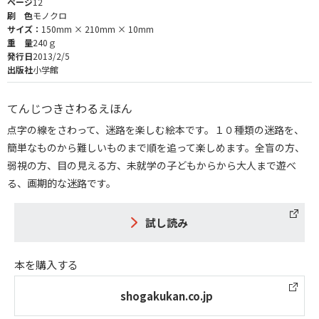
ページ
12
刷 色
モノクロ
サイズ：
150mm × 210mm × 10mm
重 量
240ｇ
発行日
2013/2/5
出版社
小学館
てんじつきさわるえほん
点字の線をさわって、迷路を楽しむ絵本です。１０種類の迷路を、
簡単なものから難しいものまで順を追って楽しめます。全盲の方、
弱視の方、目の見える方、未就学の子どもからから大人まで遊べ
る、画期的な迷路です。
試し読み
本を購入する
shogakukan.co.jp