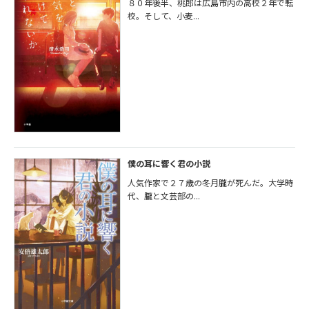
８０年後半、桃郎は広島市内の高校２年で転
校。そして、小麦...
僕の耳に響く君の小説
人気作家で２７歳の冬月朧が死んだ。大学時
代、朧と文芸部の...