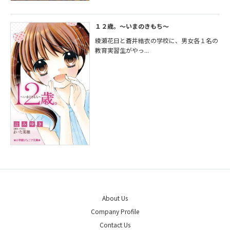
１２歳。～いまのきもち～
綾瀬花日と蒼井結衣の学校に、男女各１名の
教育実習生がやっ...
About Us
Company Profile
Contact Us