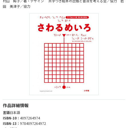
村山 純子／著・デザイン 点字つき絵本の出版と普及を考える会／協力 岩
田 美津子／協力
作品詳細情報
言語
日本語
ISBN-10：
4097264974
ISBN-13：
9784097264972