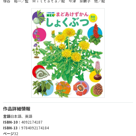
塚谷 裕一／監 Ｍｉｌｔａｔａ／絵 今津 奈鶴子 他／絵
作品詳細情報
言語
日本語、英語
ISBN-10：
4092174187
ISBN-13：
9784092174184
ページ
32