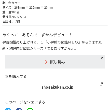
刷 色
カラー
サイズ：
263mm × 216mm × 20mm
重 量
900ｇ
発行日
2022/7/13
出版社
小学館
めくって あそんで ずかんデビュー！
学習図鑑売り上げＮｏ．１『小学館の図鑑ＮＥＯ』からうまれた、
新・幼児向け図鑑シリーズ『まどあけずかん』。
試し読み
本を購入する
shogakukan.co.jp
このページをシェアする