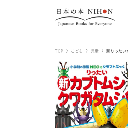
TOP
こども
児童
新りったい