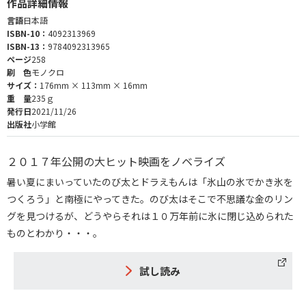
作品詳細情報
言語
日本語
ISBN-10：
4092313969
ISBN-13：
9784092313965
ページ
258
刷 色
モノクロ
サイズ：
176mm × 113mm × 16mm
重 量
235ｇ
発行日
2021/11/26
出版社
小学館
２０１７年公開の大ヒット映画をノベライズ
暑い夏にまいっていたのび太とドラえもんは「氷山の氷でかき氷を
つくろう」と南極にやってきた。のび太はそこで不思議な金のリン
グを見つけるが、どうやらそれは１０万年前に氷に閉じ込められた
ものとわかり・・・。
試し読み