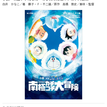
白井 かなこ／著 藤子・Ｆ・不二雄／原作 高橋 敦史／脚本・監督