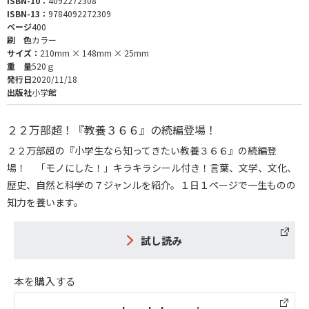
ISBN-10：
4092272308
ISBN-13：
9784092272309
ページ
400
刷 色
カラー
サイズ：
210mm × 148mm × 25mm
重 量
520ｇ
発行日
2020/11/18
出版社
小学館
２２万部超！『教養３６６』の続編登場！
２２万部超の『小学生なら知ってきたい教養３６６』の続編登
場！ 「モノにした！」キラキラシール付き！言葉、文学、文化、
歴史、自然と科学の７ジャンルを紹介。１日１ページで一生ものの
知力を養います。
試し読み
本を購入する