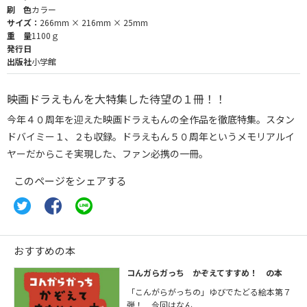
刷 色
カラー
サイズ：
266mm × 216mm × 25mm
重 量
1100ｇ
発行日
出版社
小学館
映画ドラえもんを大特集した待望の１冊！！
今年４０周年を迎えた映画ドラえもんの全作品を徹底特集。スタン
ドバイミー１、２も収録。ドラえもん５０周年というメモリアルイ
ヤーだからこそ実現した、ファン必携の一冊。
このページをシェアする
おすすめの本
コんガらガっち かぞえてすすめ！ の本
「こんがらがっちの」ゆびでたどる絵本第７
弾！ 今回はなん...