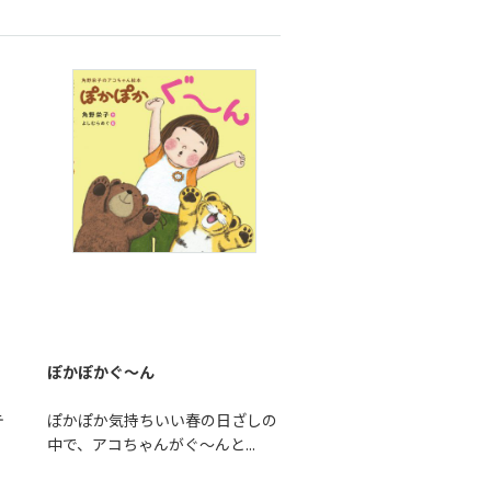
ぽかぽかぐ～ん
テ
ぽかぽか気持ちいい春の日ざしの
中で、アコちゃんがぐ～んと...