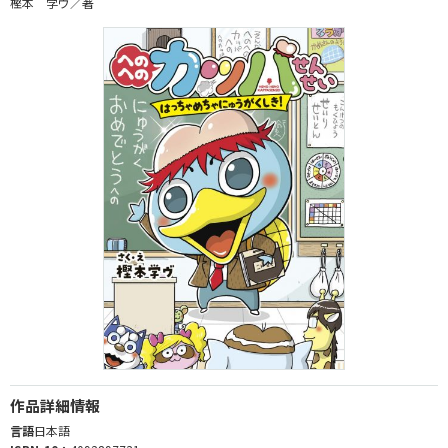
樫本 学ヴ／著
作品詳細情報
言語
日本語