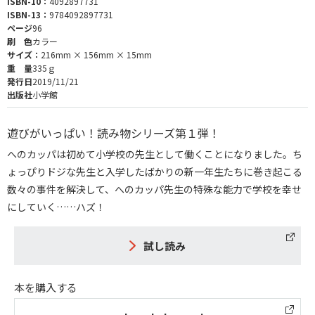
ISBN-10：
4092897731
ISBN-13：
9784092897731
ページ
96
刷 色
カラー
サイズ：
216mm × 156mm × 15mm
重 量
335ｇ
発行日
2019/11/21
出版社
小学館
遊びがいっぱい！読み物シリーズ第１弾！
へのカッパは初めて小学校の先生として働くことになりました。ち
ょっぴりドジな先生と入学したばかりの新一年生たちに巻き起こる
数々の事件を解決して、へのカッパ先生の特殊な能力で学校を幸せ
にしていく……ハズ！
試し読み
本を購入する