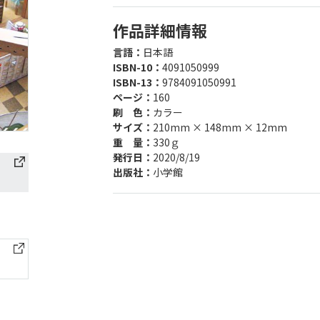
作品詳細情報
言語：
日本語
ISBN-10：
4091050999
ISBN-13：
9784091050991
ページ：
160
刷 色：
カラー
サイズ：
210mm × 148mm × 12mm
重 量：
330ｇ
発行日：
2020/8/19
出版社：
小学館