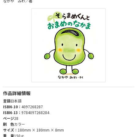
なかや みわ／著
作品詳細情報
言語
日本語
ISBN-10：
4097268287
ISBN-13：
9784097268284
ページ
28
刷 色
カラー
サイズ：
180mm × 180mm × 8mm
重 量
150ｇ