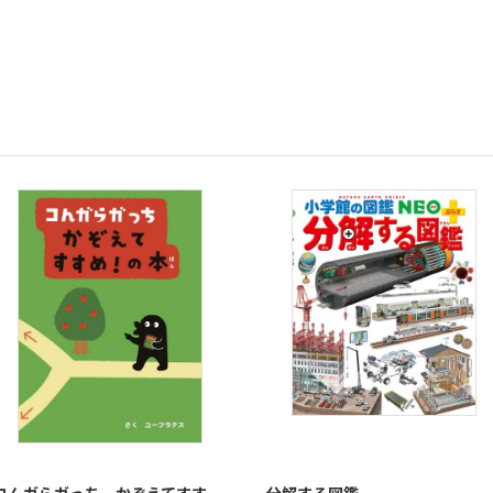
コんガらガっち かぞえてすす
分解する図鑑