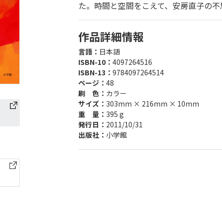
た。時間と空間をこえて、安房直子の不
作品詳細情報
言語：
日本語
ISBN-10：
4097264516
ISBN-13：
9784097264514
ページ：
48
刷 色：
カラー
サイズ：
303mm × 216mm × 10mm
重 量：
395 g
発行日：
2011/10/31
出版社：
小学館