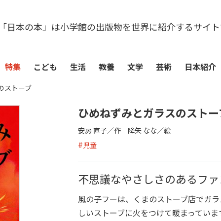
「日本の本」は小学館の出版物を世界に紹介するサイト
特集
こども
生活
教養
文学
芸術
日本紹介
のストーブ
ひめねずみとガラスのストー
安房 直子／作 降矢 なな／絵
#
児童
不思議なやさしさのあるファ
風の子フーは、くまのストーブ店でガラ
しいストーブに火をつけて暖まっていま