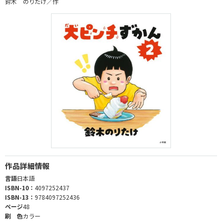
鈴木 のりたけ／作
作品詳細情報
言語
日本語
ISBN-10：
4097252437
ISBN-13：
9784097252436
ページ
48
刷 色
カラー