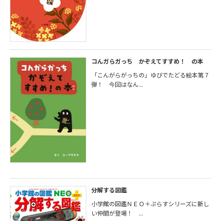
コんガらガっち かぞえてすすめ！ の本
「こんがらがっちの」ゆびでたどる絵本第７
弾！ 今回はなん...
分解する図鑑
小学館の図鑑ＮＥＯ＋ぷらすシリーズに新し
い仲間が登場！ ...