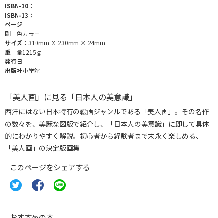
ISBN-10：
ISBN-13：
ページ
刷 色
カラー
サイズ：
310mm × 230mm × 24mm
重 量
1215ｇ
発行日
出版社
小学館
「美人画」に見る「日本人の美意識」
西洋にはない日本特有の絵画ジャンルである「美人画」。その名作
の数々を、美麗な図版で紹介し、「日本人の美意識」に即して具体
的にわかりやすく解説。初心者から経験者まで末永く楽しめる、
「美人画」の決定版画集
このページをシェアする
おすすめの本