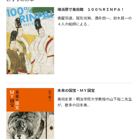
琳派原寸美術館 １００％ＲＩＮＰＡ！
俵屋宗達、尾形光琳、酒井抱一、鈴木其一の
４人の絵師による...
未来の国宝・ＭＹ国宝
美術史家・明治学院大学教授の山下裕二先生
が、数多の日本美...