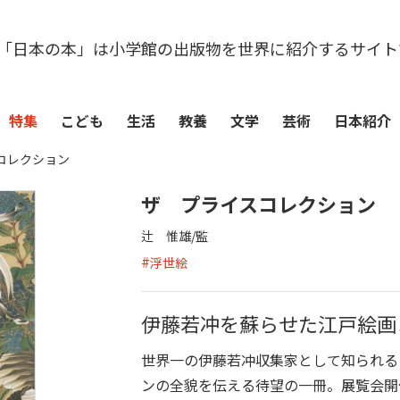
「日本の本」は小学館の出版物を世界に紹介するサイト
特集
こども
生活
教養
文学
芸術
日本紹介
コレクション
ザ プライスコレクション
辻 惟雄/監
#
浮世絵
伊藤若冲を蘇らせた江戸絵画
世界一の伊藤若冲収集家として知られる
ンの全貌を伝える待望の一冊。展覧会開