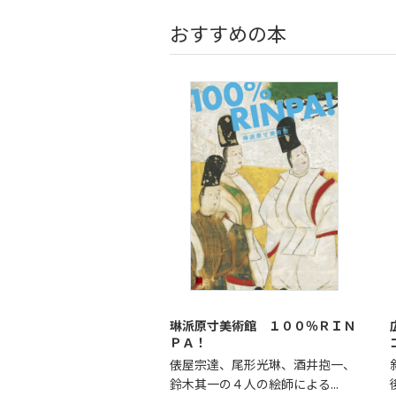
おすすめの本
琳派原寸美術館 １００％ＲＩＮ
ＰＡ！
俵屋宗達、尾形光琳、酒井抱一、
鈴木其一の４人の絵師による...