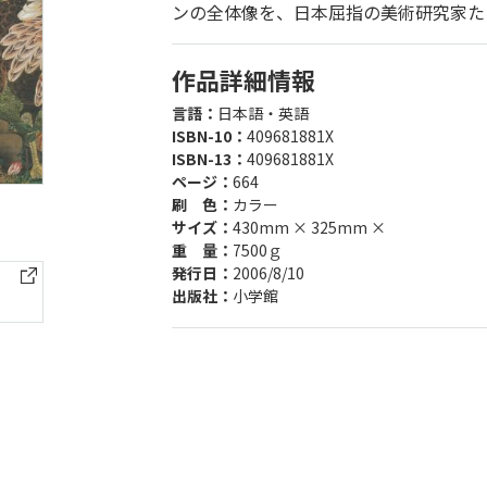
ンの全体像を、日本屈指の美術研究家た
作品詳細情報
言語：
日本語・英語
ISBN-10：
409681881X
ISBN-13：
409681881X
ページ：
664
刷 色：
カラー
サイズ：
430mm × 325mm ×
重 量：
7500ｇ
発行日：
2006/8/10
出版社：
小学館