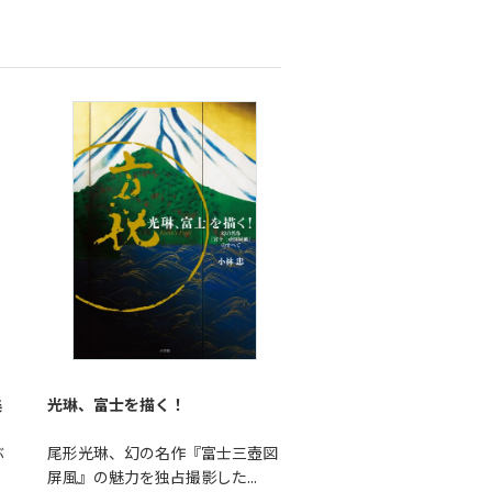
美
光琳、富士を描く！
ぶ
尾形光琳、幻の名作『富士三壺図
屏風』の魅力を独占撮影した...