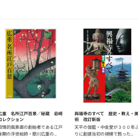
広重 名所江戸百景／秘蔵 岩崎
興福寺のすべて 歴史・教え・
コレクション
術 改訂新版
叙情的風景画の創始者である江戸
天平の伽藍・中金堂が３００年
後期の浮世絵師・歌川広重の...
りに創建当初の規模で甦った...