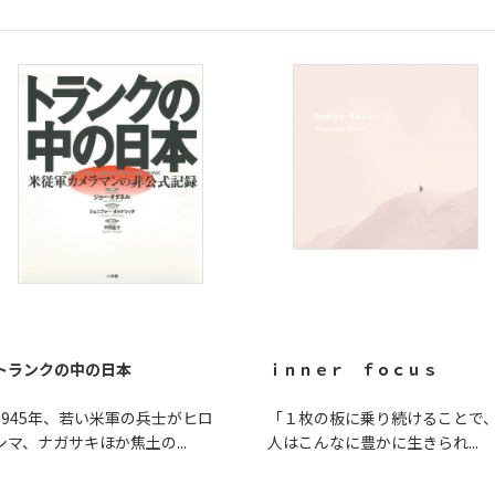
トランクの中の日本
ｉｎｎｅｒ ｆｏｃｕｓ
1945年、若い米軍の兵士がヒロ
「１枚の板に乗り続けることで
シマ、ナガサキほか焦土の...
人はこんなに豊かに生きられ...