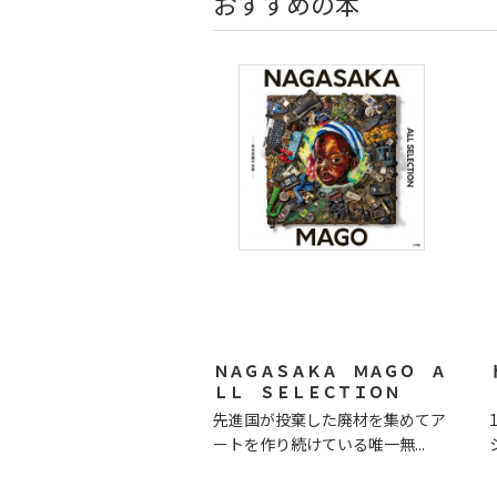
おすすめの本
ＮＡＧＡＳＡＫＡ ＭＡＧＯ Ａ
ＬＬ ＳＥＬＥＣＴＩＯＮ
先進国が投棄した廃材を集めてア
ートを作り続けている唯一無...