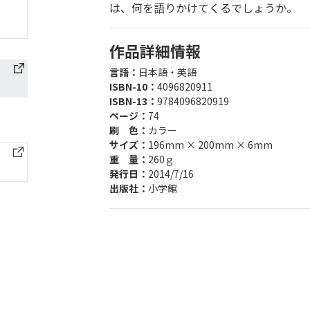
は、何を語りかけてくるでしょうか。
作品詳細情報
言語：
日本語・英語
ISBN-10：
4096820911
ISBN-13：
9784096820919
ページ：
74
刷 色：
カラー
サイズ：
196mm × 200mm × 6mm
重 量：
260ｇ
発行日：
2014/7/16
出版社：
小学館