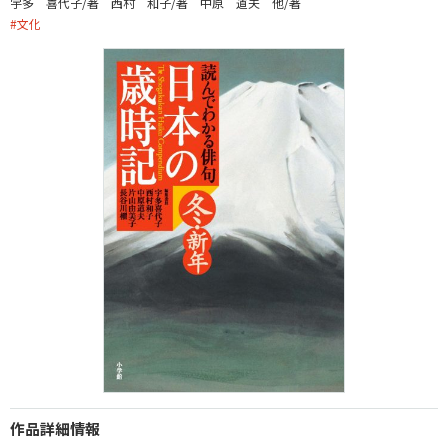
宇多 喜代子/著 西村 和子/著 中原 道夫 他/著
#
文化
作品詳細情報