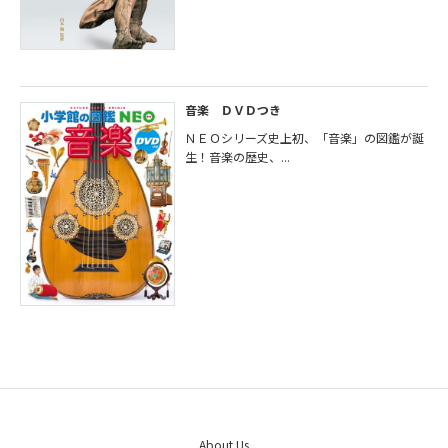
音楽 ＤＶＤつき
ＮＥＯシリーズ史上初、「音楽」の図鑑が誕
生！音楽の歴史、...
About Us