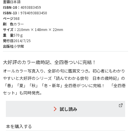
言語
日本語
ISBN-10：
4093883459
ISBN-13：
9784093883450
ページ
368
刷 色
カラー
サイズ：
210mm × 148mm × 22mm
重 量
570ｇ
発行日
2014/7/25
出版社
小学館
大好評のカラー歳時記、全四巻ついに完結！
オールカラー写真入り、全部の句に鑑賞文つき。初心者にもわかり
やすいと大好評のシリーズ「読んでわかる俳句 日本の歳時記」の
「春」「夏」「秋」「冬・新年」全四巻がついに完結！ 「全四巻
セット」も同時発売。
試し読み
本を購入する