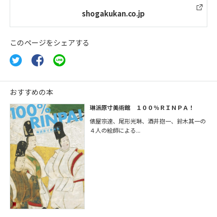
shogakukan.co.jp
このページをシェアする
おすすめの本
琳派原寸美術館 １００％ＲＩＮＰＡ！
俵屋宗達、尾形光琳、酒井抱一、鈴木其一の
４人の絵師による...