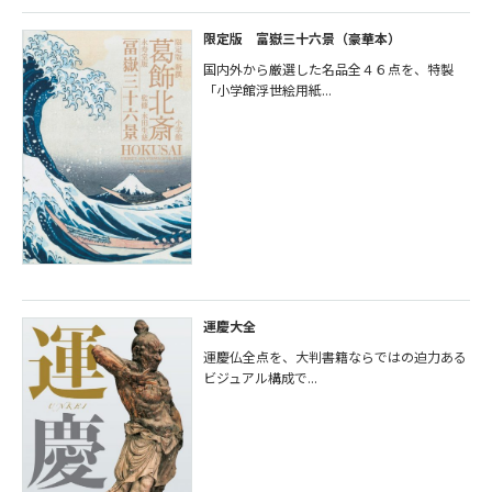
限定版 富嶽三十六景（豪華本）
国内外から厳選した名品全４６点を、特製
「小学館浮世絵用紙...
運慶大全
運慶仏全点を、大判書籍ならではの迫力ある
ビジュアル構成で...