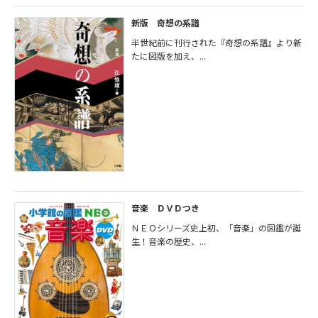
新版 奇想の系譜
半世紀前に刊行された『奇想の系譜』より新
たに図版を加え、...
音楽 ＤＶＤつき
ＮＥＯシリーズ史上初、「音楽」の図鑑が誕
生！音楽の歴史、...