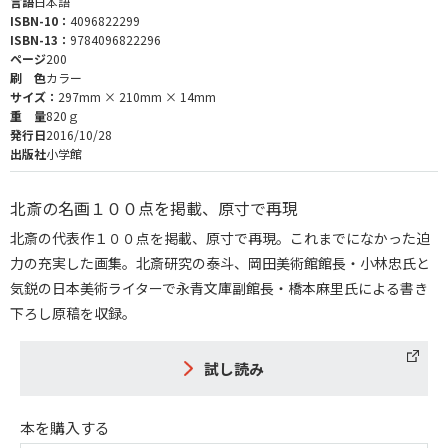
言語
日本語
ISBN-10：
4096822299
ISBN-13：
9784096822296
ページ
200
刷 色
カラー
サイズ：
297mm × 210mm × 14mm
重 量
820ｇ
発行日
2016/10/28
出版社
小学館
北斎の名画１００点を掲載、原寸で再現
北斎の代表作１００点を掲載、原寸で再現。これまでになかった迫
力の充実した画集。北斎研究の泰斗、岡田美術館館長・小林忠氏と
気鋭の日本美術ライターで永青文庫副館長・橋本麻里氏による書き
下ろし原稿を収録。
試し読み
本を購入する