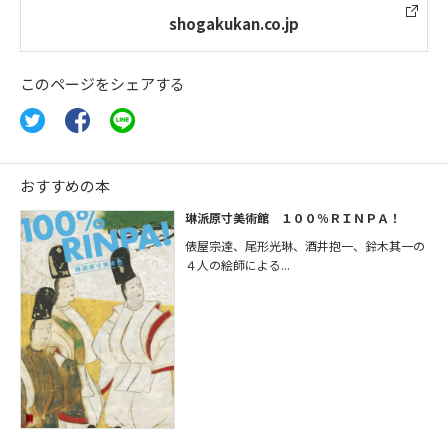
shogakukan.co.jp
このページをシェアする
おすすめの本
琳派原寸美術館 １００％ＲＩＮＰＡ！
俵屋宗達、尾形光琳、酒井抱一、鈴木其一の
４人の絵師による...