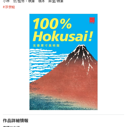
小林 忠/監修・執筆 橋本 麻里/執筆
#
浮世絵
作品詳細情報