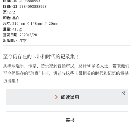
ISBN-10:
409388899X
ISBN-13:
9784093888998
页:
272
印色:
黑白
尺寸:
210mm × 148mm × 20mm
重量:
410ｇ
签发日期:
2023/3/20
出版商:
小学馆
至今仍存在的卡带和时代的记录集！
从棒球选手、作家、音乐家到普通市民，总计60多名人士，带来他们
至今仍保存的“珍贵”卡带，讲述与这些卡带相关的时代和记忆的震撼
访谈集！
阅读试用
买书