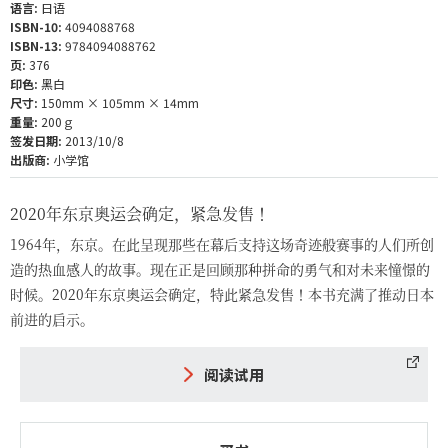
语言:
日语
ISBN-10:
4094088768
ISBN-13:
9784094088762
页:
376
印色:
黑白
尺寸:
150mm × 105mm × 14mm
重量:
200ｇ
签发日期:
2013/10/8
出版商:
小学馆
2020年东京奥运会确定，紧急发售！
1964年，东京。在此呈现那些在幕后支持这场奇迹般赛事的人们所创
造的热血感人的故事。现在正是回顾那种拼命的勇气和对未来憧憬的
时候。2020年东京奥运会确定，特此紧急发售！本书充满了推动日本
前进的启示。
阅读试用