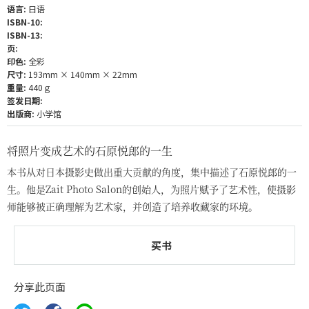
语言:
日语
ISBN-10:
ISBN-13:
页:
印色:
全彩
尺寸:
193mm × 140mm × 22mm
重量:
440ｇ
签发日期:
出版商:
小学馆
将照片变成艺术的石原悦郎的一生
本书从对日本摄影史做出重大贡献的角度，集中描述了石原悦郎的一
生。他是Zait Photo Salon的创始人，为照片赋予了艺术性，使摄影
师能够被正确理解为艺术家，并创造了培养收藏家的环境。
买书
分享此页面