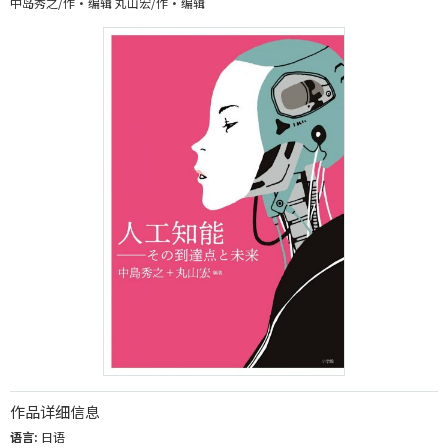
中岛秀之/作・编辑 丸山宏/作・编辑
作品详细信息
语言:
日语