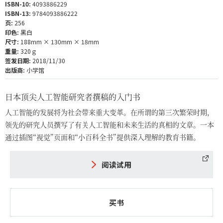
ISBN-10:
4093886229
ISBN-13:
9784093886222
页:
256
印色:
黑白
尺寸:
188mm × 130mm × 18mm
重量:
320ｇ
签发日期:
2018/11/30
出版商:
小学馆
日本顶尖人工智能研究者撰稿的入门书
人工智能的发展将为社会带来重大变革。在所谓的第三次繁荣时期，
领先的研究人员撰写了有关人工智能和未来生活的真相的文章。一本
通过插图“视觉”页面和“小百科全书”提供深入理解的教育书籍。
阅读试用
买书