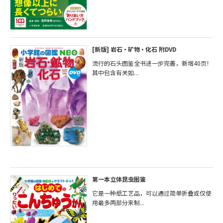
[新版] 岩石・矿物・化石 附DVD
流行的石头图鉴全书进一步完善，新增40页！
其中包含有关如...
第一本立体昆虫图鉴
它是一种纸工艺品，可以通过简单折叠或仅使
用最多两部分来制...