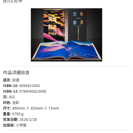
白川义员/作
作品详细信息
语言:
日语
ISBN-10:
4096823082
ISBN-13:
9784096823088
页:
432
印色:
全彩
尺寸:
490mm × 355mm × 73mm
重量:
6700ｇ
签发日期:
2020/2/28
出版商:
小学馆