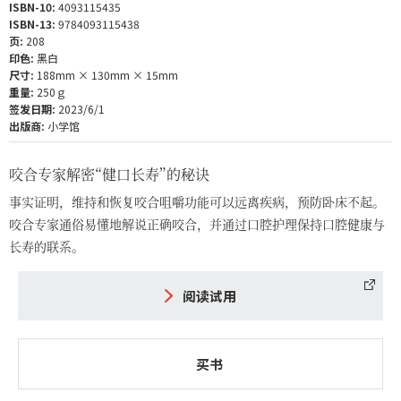
ISBN-10:
4093115435
ISBN-13:
9784093115438
页:
208
印色:
黑白
尺寸:
188mm × 130mm × 15mm
重量:
250ｇ
签发日期:
2023/6/1
出版商:
小学馆
咬合专家解密“健口长寿”的秘诀
事实证明，维持和恢复咬合咀嚼功能可以远离疾病，预防卧床不起。
咬合专家通俗易懂地解说正确咬合，并通过口腔护理保持口腔健康与
长寿的联系。
阅读试用
买书