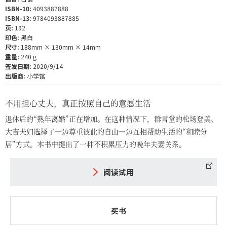
ISBN-10:
4093887888
ISBN-13:
9784093887885
页:
192
印色:
黑白
尺寸:
188mm × 130mm × 14mm
重量:
240ｇ
签发日期:
2020/9/14
出版商:
小学馆
不用担心丈夫，真正按照自己的意愿生活
退休后的“熟年离婚”正在增加。在这种情况下，群言堂的松场登美、
大吉夫妇选择了一边尊重彼此的自由一边互相帮助生活的“和睦分
居”方式。本书中提出了一种不积累压力的晚年夫妻关系。
阅读试用
买书