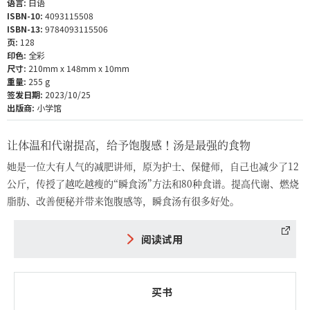
语言:
日语
ISBN-10:
4093115508
ISBN-13:
9784093115506
页:
128
印色:
全彩
尺寸:
210mm x 148mm x 10mm
重量:
255 g
签发日期:
2023/10/25
出版商:
小学馆
让体温和代谢提高，给予饱腹感！汤是最强的食物
她是一位大有人气的减肥讲师，原为护士、保健师，自己也减少了12
公斤，传授了越吃越瘦的“瞬食汤”方法和80种食谱。提高代谢、燃烧
脂肪、改善便秘并带来饱腹感等，瞬食汤有很多好处。
阅读试用
买书