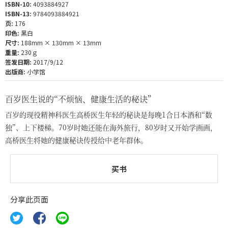
ISBN-10:
4093884927
ISBN-13:
9784093884921
页:
176
印色:
黑白
尺寸:
188mm × 130mm × 13mm
重量:
230ｇ
签发日期:
2017/9/12
出版商:
小学馆
百岁医生说的“不烦恼、健康生活的秘诀”
百岁的现役精神科医生高桥医生年轻的秘诀是每晚1合日本酒和“数
独”、上下楼梯。70岁时她还能在海外旅行，80岁时又开始学画画，
高桥医生将她的健康秘诀传授给中老年群体。
买书
分享此页面