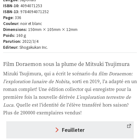
ISBN-10:
4094071253
ISBN-13:
9784094071252
Page:
336
Couleur:
noir et blanc
Dimensions:
150mm × 105mm × 12mm
Poids:
160ｇ
Parution:
2022/3/4
Editeur:
Shogakukan Inc.
Film Doraemon sous la plume de Mitsuki Tsujimura
Mizuki Tsujimura, qui a écrit le scénario du
film Doraemon:
l'exploration lunaire de Nobita
, sorti en 2019, l'a adapté en un
roman complet! Une édition collector qui enregistre pour la
première fois la nouvelle dérivée
L'exploration terrestre de
Luca
. Quelle est l'identité de l'élève transféré hors saison?
Plus de 200000 exemplaires vendus!
Feuilleter