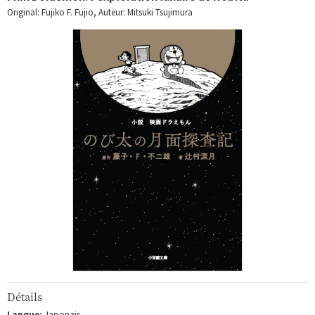
Original: Fujiko F. Fujio, Auteur: Mitsuki Tsujimura
Détails
Langue:
Japonais