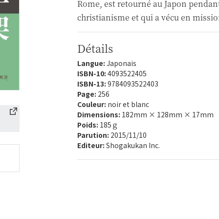
Rome, est retourné au Japon pendant
christianisme et qui a vécu en missio
Détails
Langue:
Japonais
ISBN-10:
4093522405
ISBN-13:
9784093522403
Page:
256
Couleur:
noir et blanc
Dimensions:
182mm × 128mm × 17mm
Poids:
185ｇ
Parution:
2015/11/10
Editeur:
Shogakukan Inc.