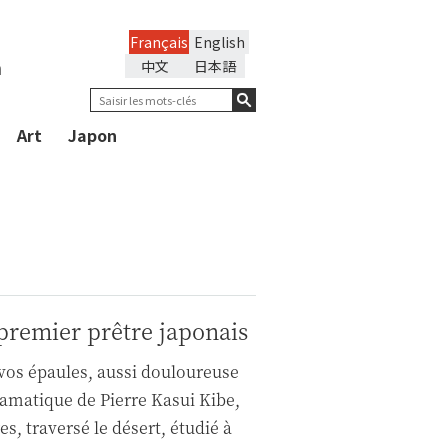
Français
English
n
中文
日本語
Art
Japon
premier prêtre japonais
e vos épaules, aussi douloureuse
dramatique de Pierre Kasui Kibe,
es, traversé le désert, étudié à