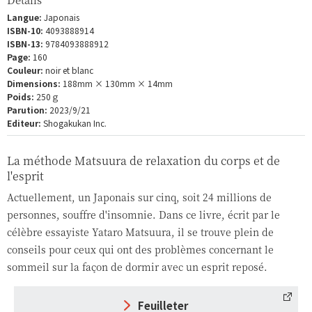
Langue:
Japonais
ISBN-10:
4093888914
ISBN-13:
9784093888912
Page:
160
Couleur:
noir et blanc
Dimensions:
188mm × 130mm × 14mm
Poids:
250ｇ
Parution:
2023/9/21
Editeur:
Shogakukan Inc.
La méthode Matsuura de relaxation du corps et de
l'esprit
Actuellement, un Japonais sur cinq, soit 24 millions de
personnes, souffre d'insomnie. Dans ce livre, écrit par le
célèbre essayiste Yataro Matsuura, il se trouve plein de
conseils pour ceux qui ont des problèmes concernant le
sommeil sur la façon de dormir avec un esprit reposé.
Feuilleter