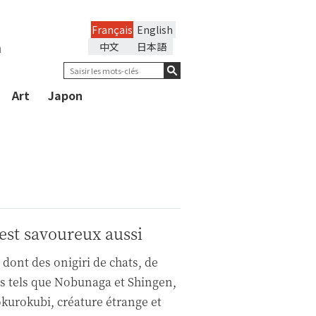
Français
English
n
中文
日本語
Art
Japon
 est savoureux aussi
dont des onigiri de chats, de
s tels que Nobunaga et Shingen,
okurokubi, créature étrange et