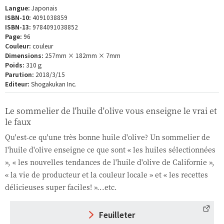
Langue:
Japonais
ISBN-10:
4091038859
ISBN-13:
9784091038852
Page:
96
Couleur:
couleur
Dimensions:
257mm × 182mm × 7mm
Poids:
310ｇ
Parution:
2018/3/15
Editeur:
Shogakukan Inc.
Le sommelier de l'huile d'olive vous enseigne le vrai et
le faux
Qu'est-ce qu'une très bonne huile d'olive? Un sommelier de
l'huile d'olive enseigne ce que sont « les huiles sélectionnées
», « les nouvelles tendances de l'huile d'olive de Californie »,
« la vie de producteur et la couleur locale » et « les recettes
délicieuses super faciles! »...etc.
Feuilleter