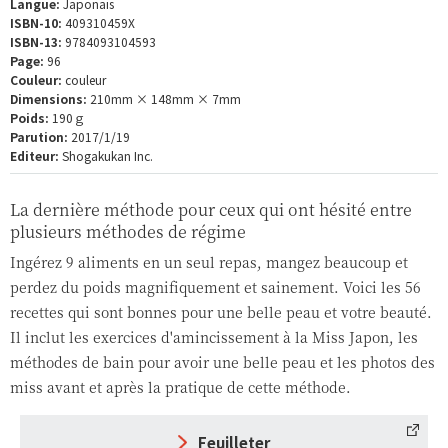
Langue:
Japonais
ISBN-10:
409310459X
ISBN-13:
9784093104593
Page:
96
Couleur:
couleur
Dimensions:
210mm × 148mm × 7mm
Poids:
190ｇ
Parution:
2017/1/19
Editeur:
Shogakukan Inc.
La dernière méthode pour ceux qui ont hésité entre
plusieurs méthodes de régime
Ingérez 9 aliments en un seul repas, mangez beaucoup et
perdez du poids magnifiquement et sainement. Voici les 56
recettes qui sont bonnes pour une belle peau et votre beauté.
Il inclut les exercices d'amincissement à la Miss Japon, les
méthodes de bain pour avoir une belle peau et les photos des
miss avant et après la pratique de cette méthode.
Feuilleter