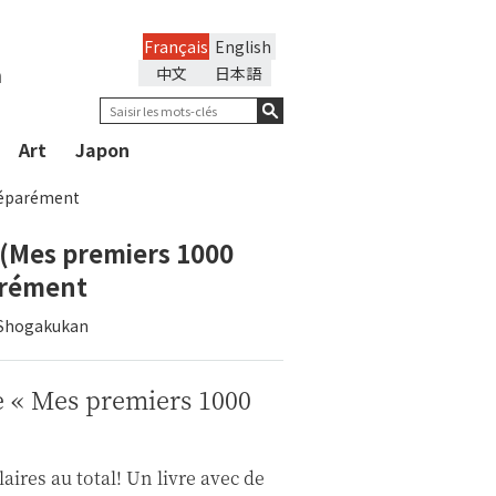
Français
English
n
中文
日本語
Art
Japon
 séparément
 (Mes premiers 1000
arément
e Shogakukan
e « Mes premiers 1000
aires au total! Un livre avec de