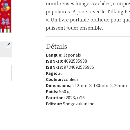
nombreuses images cachées, composé
populaires. A jouer avec le Talking 
». Un livre portable pratique pour que
puissent jouer ensemble.
Détails
Langue:
Japonais
ISBN-10:
4092535988
ISBN-13:
9784092535985
Page:
36
Couleur:
couleur
Dimensions:
212mm × 180mm × 20mm
Poids:
550ｇ
Parution:
2023/7/26
Editeur:
Shogakukan Inc.