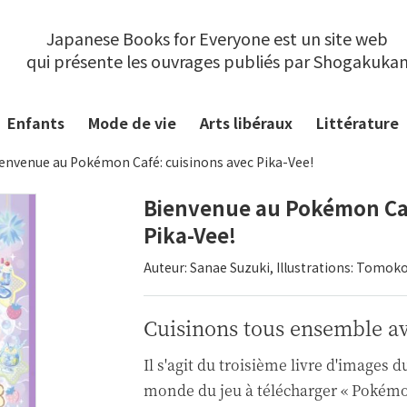
Japanese Books for Everyone est un site web
qui présente les ouvrages publiés par Shogakuka
Enfants
Mode de vie
Arts libéraux
Littérature
envenue au Pokémon Café: cuisinons avec Pika-Vee!
Bienvenue au Pokémon Caf
Pika-Vee!
Auteur: Sanae Suzuki, Illustrations: Tomoko
Cuisinons tous ensemble av
Il s'agit du troisième livre d'image
monde du jeu à télécharger « Pokémo