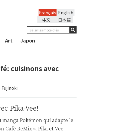
Français
English
n
中文
日本語
Art
Japon
é: cuisinons avec
 Fujinoki
ec Pika-Vee!
s du manga Pokémon qui adapte le
n Café ReMix ». Pika et Vee