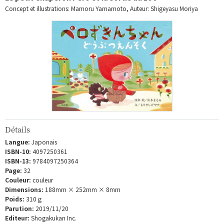
Concept et illustrations: Mamoru Yamamoto, Auteur: Shigeyasu Moriya
Détails
Langue:
Japonais
ISBN-10:
4097250361
ISBN-13:
9784097250364
Page:
32
Couleur:
couleur
Dimensions:
188mm × 252mm × 8mm
Poids:
310ｇ
Parution:
2019/11/20
Editeur:
Shogakukan Inc.