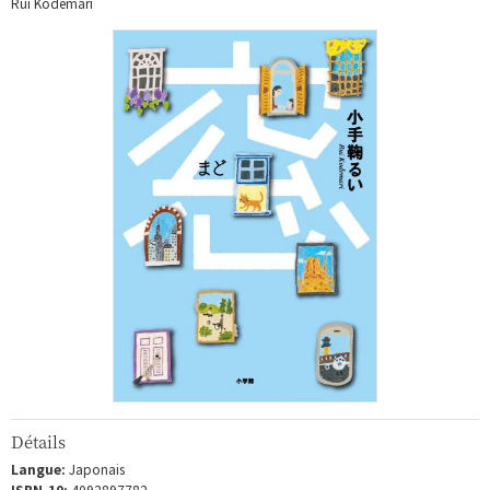
Rui Kodemari
Détails
Langue:
Japonais
ISBN-10:
4092897782