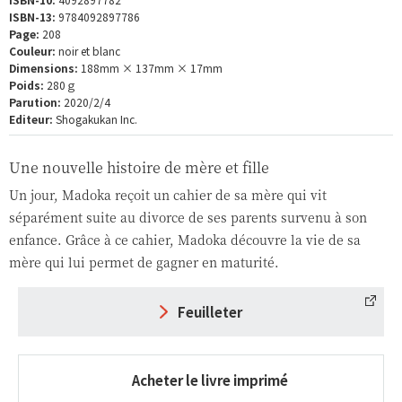
ISBN-13:
9784092897786
Page:
208
Couleur:
noir et blanc
Dimensions:
188mm × 137mm × 17mm
Poids:
280ｇ
Parution:
2020/2/4
Editeur:
Shogakukan Inc.
Une nouvelle histoire de mère et fille
Un jour, Madoka reçoit un cahier de sa mère qui vit
séparément suite au divorce de ses parents survenu à son
enfance. Grâce à ce cahier, Madoka découvre la vie de sa
mère qui lui permet de gagner en maturité.
Feuilleter
Acheter le livre imprimé