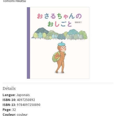
Tomomi Hikatsu
Détails
Langue:
Japonais
ISBN-10:
4097250892
ISBN-13:
9784097250890
Page:
32
Couleur:
couleur