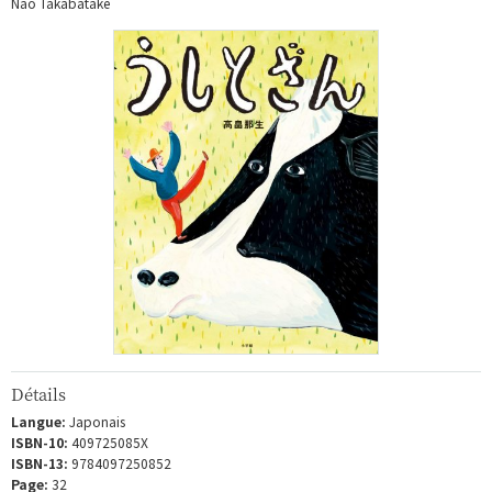
Nao Takabatake
Détails
Langue:
Japonais
ISBN-10:
409725085X
ISBN-13:
9784097250852
Page:
32