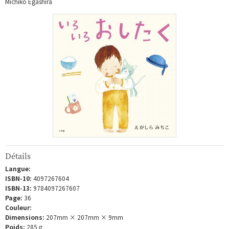
Michiko Egashira
Détails
Langue:
ISBN-10:
4097267604
ISBN-13:
9784097267607
Page:
36
Couleur:
Dimensions:
207mm × 207mm × 9mm
Poids:
285ｇ