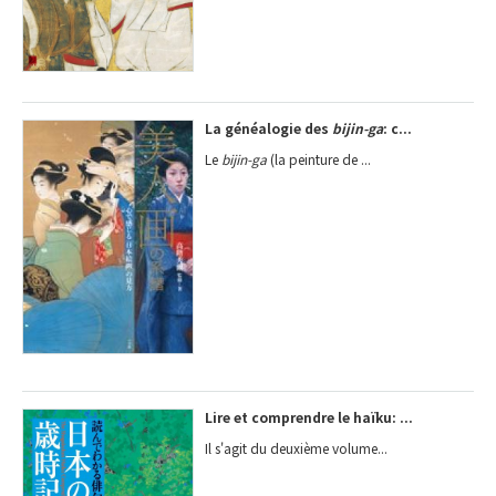
La généalogie des
bijin-ga
: c...
Le
bijin-ga
(la peinture de ...
Lire et comprendre le haïku: ...
Il s'agit du deuxième volume...