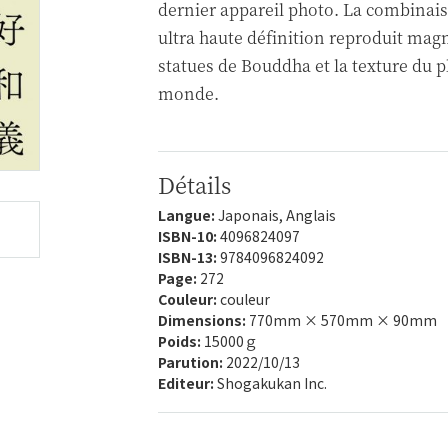
dernier appareil photo. La combinai
ultra haute définition reproduit mag
statues de Bouddha et la texture du 
monde.
Détails
Langue:
Japonais, Anglais
ISBN-10:
4096824097
ISBN-13:
9784096824092
Page:
272
Couleur:
couleur
Dimensions:
770mm × 570mm × 90mm
Poids:
15000ｇ
Parution:
2022/10/13
Editeur:
Shogakukan Inc.