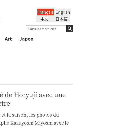
Français
English
n
中文
日本語
Art
Japon
é de Horyuji avec une
ètre
 et la saison, les photos du
aphe Kazuyoshi Miyoshi avec le