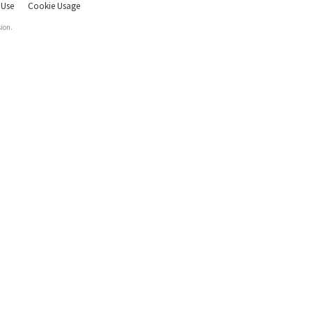
 Use
Cookie Usage
ion.