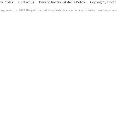
 Profile
Contact Us
Privacy And Social Media Policy
Copyright / Photo
hogakukan Inc. 2018 All rights
reserved. No reproduction or
republication without written permiss