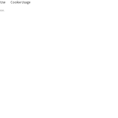
 Use
Cookie Usage
ion.