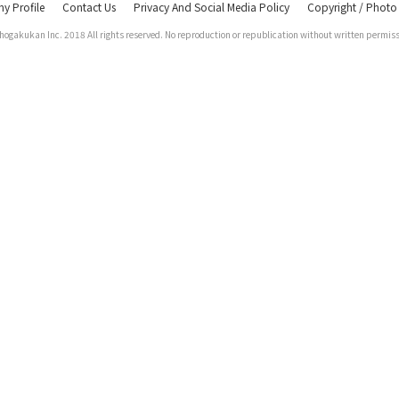
 Profile
Contact Us
Privacy And Social Media Policy
Copyright / Photo
hogakukan Inc. 2018 All rights
reserved. No reproduction or
republication without written permiss