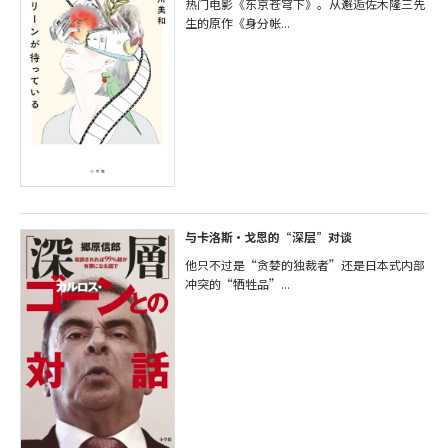
热门电影《东京苍穹下》。从邂逅佐木隆三先
生的原作《身分帐...
与卡洛斯·戈恩的“深层”对谈
他只不过是“贪婪的独裁者”还是日本式内部
冲突的“牺牲品”...