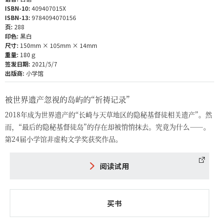
ISBN-10:
409407015X
ISBN-13:
9784094070156
页:
288
印色:
黑白
尺寸:
150mm × 105mm × 14mm
重量:
180ｇ
签发日期:
2021/5/7
出版商:
小学馆
被世界遗产忽视的岛屿的“祈祷记录”
2018年成为世界遗产的“长崎与天草地区的隐秘基督徒相关遗产”。然
而，“最后的隐秘基督徒岛”的存在却被悄悄抹去。究竟为什么——。
第24届小学馆非虚构文学奖获奖作品。
阅读试用
买书