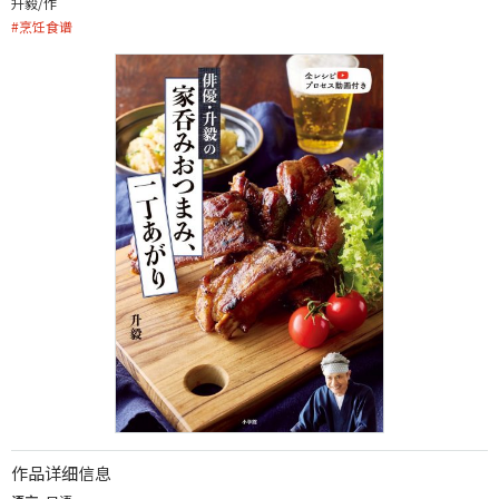
升毅/作
#
烹饪食谱
作品详细信息