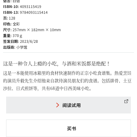
语言:
日语
ISBN-10:
4093115419
ISBN-13:
9784093115414
页:
128
印色:
全彩
尺寸:
257mm × 182mm × 10mm
重量:
370ｇ
签发日期:
2023/6/28
出版商:
小学馆
这是一种令人上瘾的小吃，与酒和米饭都是绝配！
这是一本能使用冰箱里的食材快速制作的正宗小吃食谱集。热爱烹饪
的演员升毅先生介绍他亲自款待演员朋友们的食谱。包括排骨、土豆
沙拉、日式煎饼等，共有68道中日西美味小吃。
阅读试用
买书