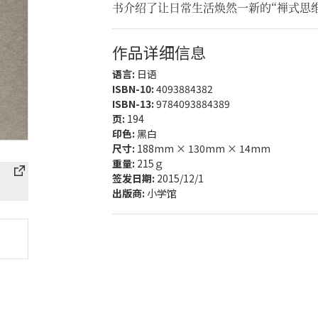
书介绍了让日常生活焕然一新的“禅式思维
作品详细信息
语言:
日语
ISBN-10:
4093884382
ISBN-13:
9784093884389
页:
194
印色:
黑白
尺寸:
188mm × 130mm × 14mm
重量:
215ｇ
签发日期:
2015/12/1
出版商:
小学馆