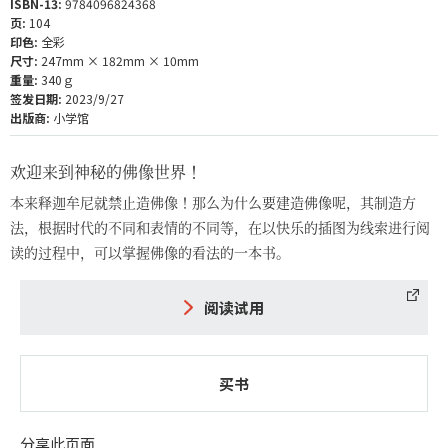
ISBN-13:
9784096824368
页:
104
印色:
全彩
尺寸:
247mm × 182mm × 10mm
重量:
340ｇ
签发日期:
2023/9/27
出版商:
小学馆
欢迎来到神秘的佛像世界！
本来释迦牟尼就禁止造佛像！那么为什么要建造佛像呢，其制造方
法，根据时代的不同和表情的不同等，在以快乐的插图为线索进行阅
读的过程中，可以掌握佛像的看法的一本书。
阅读试用
买书
分享此页面